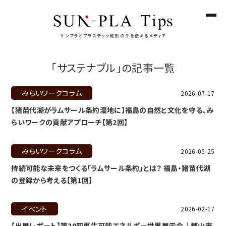
サンプラとプラスチック成形の今を伝えるメディア
「
サステナブル
」の記事一覧
みらいワークコラム
NEW
2026-07-17
【猪苗代湖がラムサール条約湿地に】福島の自然と文化を守る、み
らいワークの貢献アプローチ【第2回】
みらいワークコラム
2026-05-25
持続可能な未来をつくる「ラムサール条約」とは？ 福島・猪苗代湖
の登録から考える【第1回】
イベント
2026-02-17
【出展レポート】第20回再生可能エネルギー世界展示会｜郡山市